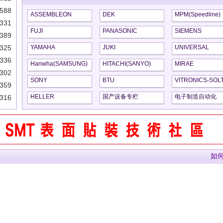
588
ASSEMBLEON
DEK
MPM(Speedline)
331
FUJI
PANASONIC
SIEMENS
389
325
YAMAHA
JUKI
UNIVERSAL
336
Hanwha(SAMSUNG)
HITACHI(SANYO)
MIRAE
302
SONY
BTU
VITRONICS-SOL
359
HELLER
国产设备专栏
电子制造自动化
316
如