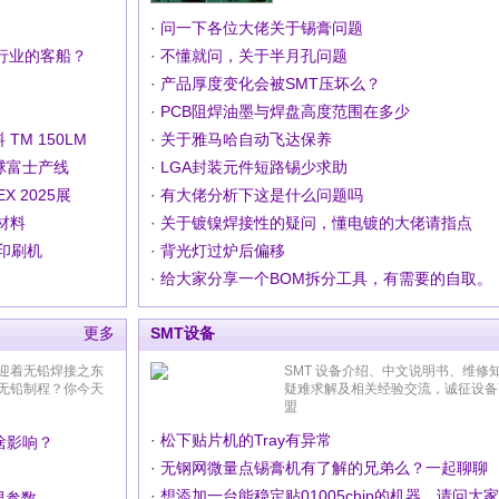
· 问一下各位大佬关于锡膏问题
上行业的客船？
· 不懂就问，关于半月孔问题
· 产品厚度变化会被SMT压坏么？
· PCB阻焊油墨与焊盘高度范围在多少
TM 150LM
· 关于雅马哈自动飞达保养
球富士产线
· LGA封装元件短路锡少求助
 2025展
· 有大佬分析下这是什么问题吗
充材料
· 关于镀镍焊接性的疑问，懂电镀的大佬请指点
膏印刷机
· 背光灯过炉后偏移
· 给大家分享一个BOM拆分工具，有需要的自取。
更多
SMT设备
迎着无铅焊接之东
SMT 设备介绍、中文说明书、维修
无铅制程？你今天
疑难求解及相关经验交流，诚征设备
盟
· 松下贴片机的Tray有异常
啥影响？
· 无钢网微量点锡膏机有了解的兄弟么？一起聊聊
限参数