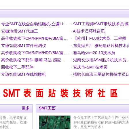
· 专业SMT在线全自动镭雕机-立谦LiQ-600U
· 安徽池州SMT代加工
· AI技术员环球诺贝
· 高价收购松下CM/NPM/HDF/BM/富士NXT各种原厂配件
· 【杭州】FUJI技术员、工程师
· 立谦智能SMT首件检测仪
· 东莞贴片厂 雅马哈贴片机技术
· 高价收购松下CM/NPM/HDF/BM/富士NXT各种原厂配件
· 雅马哈ysm20.10技术员
· 高价收购松下配件 吸嘴 马达 感应器 电磁阀 板卡等原厂配件
· 回收松下二手配件
· 安庆市-SMT技术员
· 立谦智能SMT在线镭雕机
· 招聘长白班三星贴片机技术员1
更多
SMT工艺
趋势，电子装配展
什么是工艺？工艺就是在生产中总结
息发布版块。欢迎
好的最佳的最标准的解决问题的方法
给我们。
径，是生产的艺术！