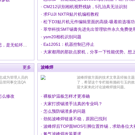
· CM212识别相机视野残缺，5孔治具无法识别
· 求FUJI NXTR贴片机编程教程
· ysm20相机识别问题
· Ea12051：机器控制已停止
· 请问怎么定义rohs，我都不懂这是啥意思，是无铅环保吗
更多
波峰焊
志成为管理人员的
波峰焊接方面的技术文章及经验主题
品管同事交流QA
了，希望这个专栏能有抛砖引玉的效
迎大家来此讨论波峰焊接问题。
要怎么修改
· 裸板炉温板怎样才更准确
· 大家打捞锡渣手法真的专业吗？
· 怎么预防锡渣多的问题
· 劲拓波峰焊链速不稳，原因已找到
· 波峰焊后TOP面MOS引脚位置炸锡，求助各位大
· 氮气波峰焊改装要求