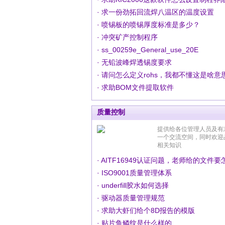
· 求一份劲拓回流焊八温区的温度设置
· 喷锡板的喷锡厚度标准是多少？
· 冲突矿产控制程序
· ss_00259e_General_use_20E
· 无铅波峰焊透锡度要求
· 求助BOM文件提取软件
质量控制
提供给各位管理人员及有
一个交流空间，同时欢迎
相关知识
· AITF16949认证问题，老师给的文件
· ISO9001质量管理体系
· underfill胶水如何选择
· 驱动器质量管理规范
· 求助大虾们给个8D报告的模版
· 贴片鱼鳞纹是什么样的