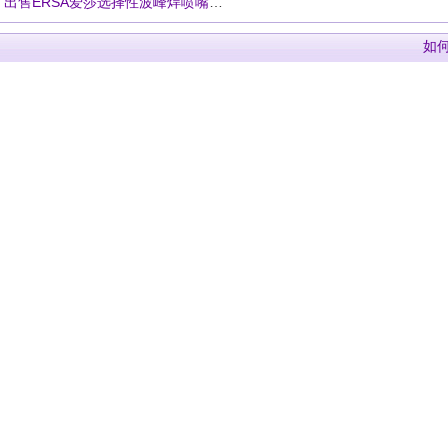
· 出售ERSA爱莎选择性波峰焊喷嘴艾莎志胜威劲拓日东快克选择焊通用
如