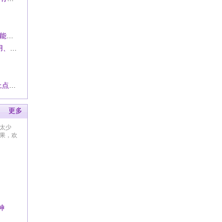
· 松下D3贴片机元件编辑里面的高级-吸着前选项功能怎么使用，求教学
· 萃华科技SMT锡膏先进先出管理软件永久免费使用、下载 。操作指导
· 大家都用的那款点胶机，分享一下性能优势。想上点胶机.
更多
太少
果，欢
神