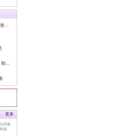
· SMT工程师/SMT带线技术员 薪资待遇详聊
员
· 湖南长沙招ASM贴片机技术员、助理工程师、工程师
名
更多
出的最
和途