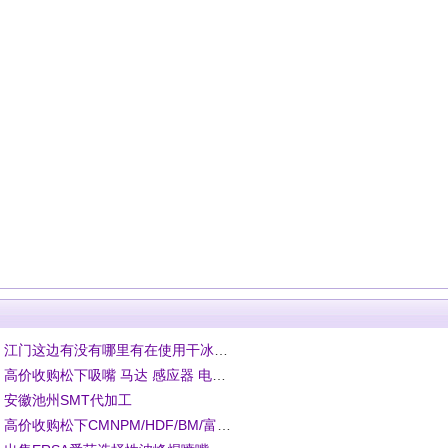
· 江门这边有没有哪里有在使用干冰清洗机的厂
· 高价收购松下吸嘴 马达 感应器 电磁阀 吸嘴杆
· 安徽池州SMT代加工
· 高价收购松下CMNPM/HDF/BM/富士NXT各种原厂配件