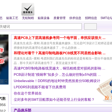
态
贴装工艺
无铅制程
贴装设备
质量管理
供求信息
招聘信息
SMT论
高速PCB上下层高速线参考同一个地平面，串扰应该很大 ...
高速先生成员--黄刚 高速信号发展越来越快，无论是PCB设计工程师还是
师接收到的高速理论也越来越多了，什么趋肤效 ...
和理论对着干？高速印制电路板PCB线宽不同居然会影响 ...
高速先生成员--黄刚 考虑到我们高速先生的粉丝还是有相当一部分不做很
品，那今天就不讲高速信号了，甚至这篇文章可 ...
高速PCB印制电路板线宽越大，铜箔粗糙度对损耗的影响 ...
PCB设计制造“残铜率”知多少，怎么做好控制±5%的阻 ...
Unbelievable！DDR5的地址时钟竟然按差分50欧姆设计
3
4
LPDDR5到底能不能省下仿真费用
你在这个世界就在
气数
尘封多年的SMT旧船票如今还能否登上行业的客船？
956
产品俱乐部
312