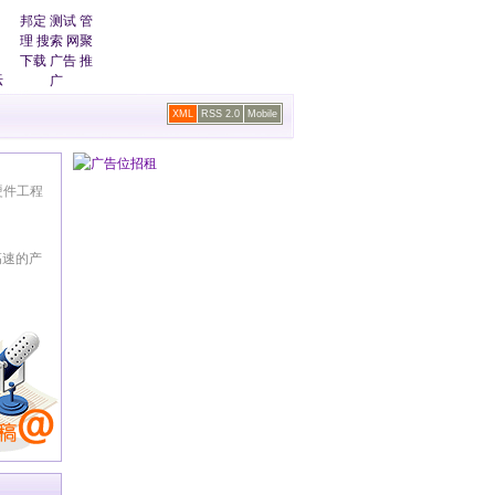
邦定
测试
管
商务通
|
供应
|
求购
|
公司
理
搜索
网聚
下载
广告
推
资讯通
|
行情
|
招聘
|
品牌
坛
广
XML
RSS 2.0
Mobile
硬件工程
高速的产