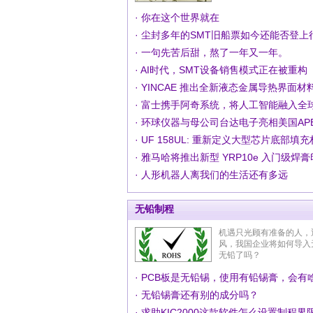
· 你在这个世界就在
· 尘封多年的SMT旧船票如今还能否登
· 一句先苦后甜，熬了一年又一年。
· AI时代，SMT设备销售模式正在被重构
· YINCAE 推出全新液态金属导热界面材料 
· 富士携手阿奇系统，将人工智能融入全
· 环球仪器与母公司台达电子亮相美国APEX
· UF 158UL: 重新定义大型芯片底部填
· 雅马哈将推出新型 YRP10e 入门级焊
· 人形机器人离我们的生活还有多远
无铅制程
机遇只光顾有准备的人，
风，我国企业将如何导入
无铅了吗？
· PCB板是无铅锡，使用有铅锡膏，会有
· 无铅锡膏还有别的成分吗？
· 求助KIC2000这款软件怎么设置制程界