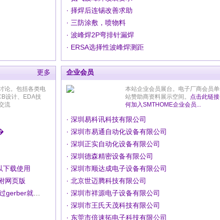
· 择焊后连锡改善求助
· 三防涂敷，喷物料
· 波峰焊2P弯排针漏焊
· ERSA选择性波峰焊测距
更多
企业会员
讨论。包括各类电
本站企业会员展台。电子厂商会员单
CB设计、EDA技
站赞助商资料展示空间。
点击此链接
交流
何加入SMTHOME企业会员...
· 深圳易科讯科技有限公司
�
· 深圳市易通自动化设备有限公司
· 深圳正实自动化设备有限公司
· 深圳德森精密设备有限公司
以下载使用
· 深圳市顺达成电子设备有限公司
并附网页版
· 北京世迈腾科技有限公司
· 羽华软件怎么连接DGS的数据库,这样通过gerber就可以看到原来零件资料库的极性了
· 深圳市祥源电子设备有限公司
· 深圳市王氏天茂科技有限公司
· 东莞市倍速拓电子科技有限公司